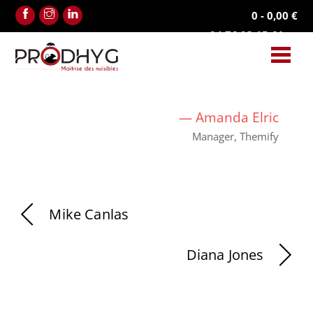
Facebook
Instagram
Linkedin
0
-
0,00
€
04.76.03.15.61
—
Amanda Elric
Manager, Themify
Mike Canlas
Diana Jones