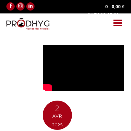
Facebook
Instagram
Linkedin
0
-
0,00
€
04.76.03.15.61
2
AVR
2025