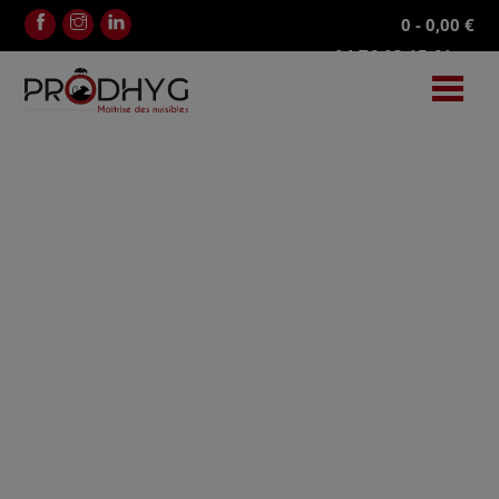
modal-check
Facebook
Instagram
Linkedin
0
-
0,00
€
04.76.03.15.61