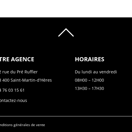
HAUT
DE
PAGE
TRE AGENCE
HORAIRES
2 rue du Pré Ruffier
Du lundi au vendredi
8 400 Saint-Martin-d'Hères
08H00 – 12H00
13H30 – 17H30
4 76 03 15 61
ontactez-nous
nditions générales de vente