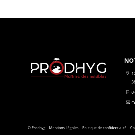
NO
1
3
0
C
© Prodhyg –
Mentions Légales
–
Politique de confidentialité
–
Co