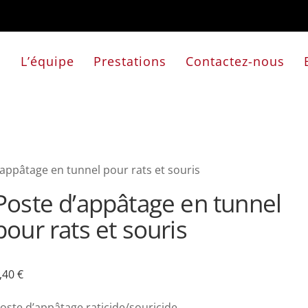
L’équipe
Prestations
Contactez-nous
’appâtage en tunnel pour rats et souris
Poste d’appâtage en tunnel
pour rats et souris
,40
€
oste d’appâtage raticide/souricide