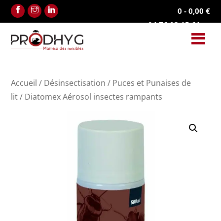
Facebook
Instagram
Linkedin
0
-
0,00
€
04.76.03.15.61
Accueil
/
Désinsectisation
/
Puces et Punaises de
lit
/ Diatomex Aérosol insectes rampants