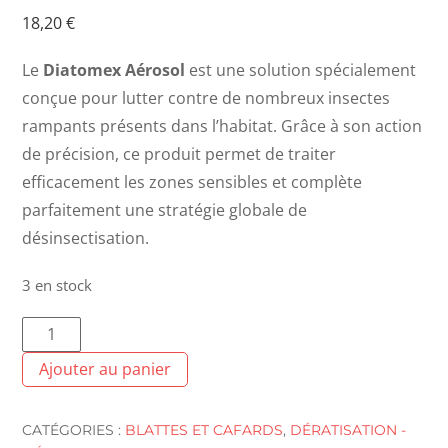
18,20
€
Le
Diatomex Aérosol
est une solution spécialement
conçue pour lutter contre de nombreux insectes
rampants présents dans l’habitat. Grâce à son action
de précision, ce produit permet de traiter
efficacement les zones sensibles et complète
parfaitement une stratégie globale de
désinsectisation.
3 en stock
quantité
de
Ajouter au panier
Diatomex
Aérosol
CATÉGORIES :
BLATTES ET CAFARDS
,
DÉRATISATION -
insectes