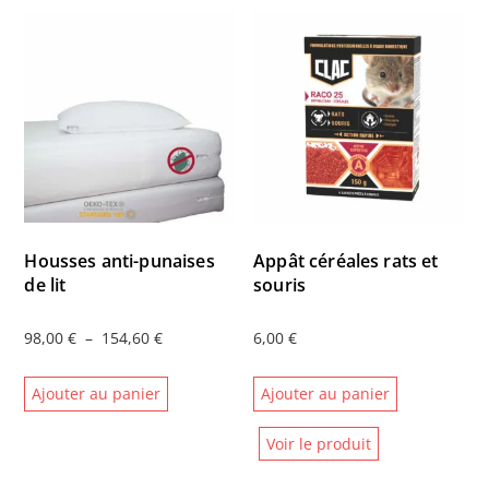
Housses anti-punaises
Appât céréales rats et
de lit
souris
Plage
98,00
€
–
154,60
€
6,00
€
de
Ce
Ajouter au panier
Ajouter au panier
prix :
produit
98,00 €
a
Voir le produit
à
plusieurs