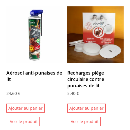
154,60 €
variations.
Les
options
peuvent
être
choisies
sur
la
page
Aérosol anti-punaises de
Recharges piège
du
lit
circulaire contre
produit
punaises de lit
24,60
€
5,40
€
Ajouter au panier
Ajouter au panier
Voir le produit
Voir le produit