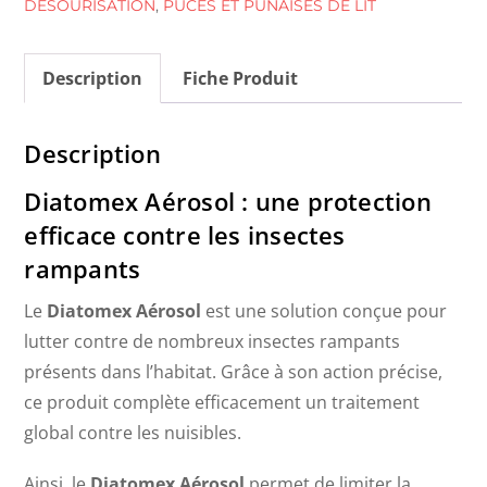
DÉSOURISATION
,
PUCES ET PUNAISES DE LIT
rampants
Description
Fiche Produit
Description
Diatomex Aérosol : une protection
efficace contre les insectes
rampants
Le
Diatomex Aérosol
est une solution conçue pour
lutter contre de nombreux insectes rampants
présents dans l’habitat. Grâce à son action précise,
ce produit complète efficacement un traitement
global contre les nuisibles.
Ainsi, le
Diatomex Aérosol
permet de limiter la